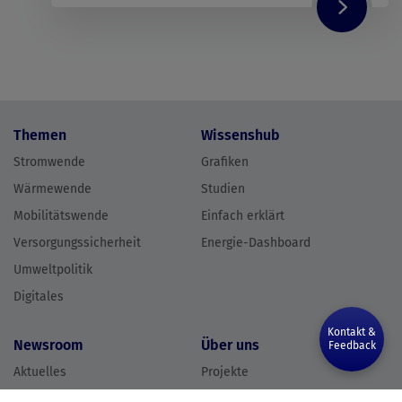
Themen
Wissenshub
Stromwende
Grafiken
Wärmewende
Studien
Mobilitätswende
Einfach erklärt
Versorgungssicherheit
Energie-Dashboard
Umweltpolitik
Digitales
Kontakt &
Newsroom
Über uns
Feedback
Aktuelles
Projekte
Newsletter
Team