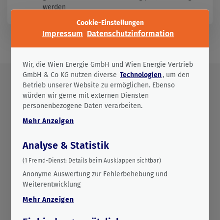
werden
Cookie-Einstellungen
Impressum
Datenschutzinformation
Bitte treffen Sie zunächst Ihre Auswahl zu den Cookies, 
Wir, die Wien Energie GmbH und Wien Energie Vertrieb
GmbH & Co KG nutzen diverse
Technologien
, um den
Betrieb unserer Website zu ermöglichen. Ebenso
würden wir gerne mit externen Diensten
personenbezogene Daten verarbeiten.
Unser Projekt im Detail
Mehr
Anzeigen
Ziel ist es, Synthesegas aus Reststoffen (wie etwa
Analyse & Statistik
Holzabfälle, Klärschlamm oder Rückstände aus der
Papierindustrie) herzustellen. Dieses Synthesegas wird
(
1
Fremd-Dienst:
Details beim Ausklappen sichtbar)
direkt vor Ort weiterverwertet, unter anderem zur Produktion
Anonyme Auswertung zur Fehlerbehebung und
von Vorstufen von erneuerbarem und CO
-neutralem Diesel.
2
Weiterentwicklung
Ebenfalls ist die Produktion von
grünem Methan
Teil des
Forschungsprojektes.
Mehr
Anzeigen