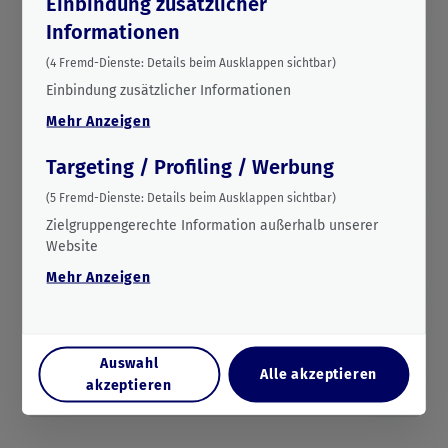
Einbindung zusätzlicher
Wie funktioniert die Technologie?
Informationen
(
4
Fremd-Dienste:
Details beim Ausklappen sichtbar)
Einbindung zusätzlicher Informationen
Welche Endprodukte können entstehen?
Mehr
Anzeigen
Targeting / Profiling / Werbung
Was passiert mit den Ergebnissen des
(
5
Fremd-Dienste:
Details beim Ausklappen sichtbar)
Projekts?
Zielgruppengerechte Information außerhalb unserer
Website
Mehr
Anzeigen
Wer ist am Projekt beteiligt?
Auswahl
Von wem wird das Projekt gefördert?
Alle akzeptieren
akzeptieren