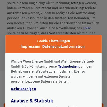
sollte diesem Ungleichgewicht Rechnung getragen werden,
indem Verfahren vereinfacht und Beschleunigungsgebiete
ausgewiesen werden, Zudem benötigt es die Aufstockung
personeller Ressourcen in den zuständigen Behörden, um
den Hochlauf an Projekten für die Energiewende tatsächlich
abdecken zu können. Auch eine Novellierung des
UVPG
sollte dazu beitragen, dass Verfahrensfristen nicht nur an
EU-Recht angepasst werden, sondern auch zu einer
Cookie-Einstellungen
beschleunigten Energiewende beitragen.
Impressum
Datenschutzinformation
Bitte treffen Sie zunächst Ihre Auswahl zu den Cookies, 
Wir, die Wien Energie GmbH und Wien Energie Vertrieb
GmbH & Co KG nutzen diverse
Technologien
, um den
Betrieb unserer Website zu ermöglichen. Ebenso
würden wir gerne mit externen Diensten
personenbezogene Daten verarbeiten.
Auch interessant
Mehr
Anzeigen
Analyse & Statistik