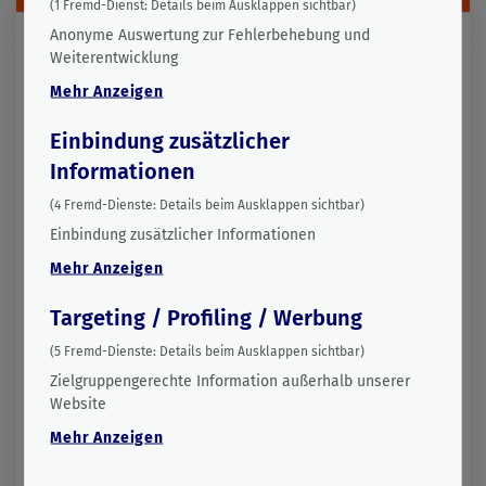
(
1
Fremd-Dienst:
Details beim Ausklappen sichtbar)
Anonyme Auswertung zur Fehlerbehebung und
Weiterentwicklung
Mehr
Anzeigen
Einbindung zusätzlicher
Informationen
(
4
Fremd-Dienste:
Details beim Ausklappen sichtbar)
Einbindung zusätzlicher Informationen
Mehr
Anzeigen
Targeting / Profiling / Werbung
Nutzenergieverbrauch für
(
5
Fremd-Dienste:
Details beim Ausklappen sichtbar)
Heizung und Warmwasser in Wien
Zielgruppengerechte Information außerhalb unserer
Website
Die von der Statistik Austria jährlich erstellte
Nutzenergieanalyse liefert detaillierte Informationen
Mehr
Anzeigen
über die Einsatzzwecke von Energieträgern im
Endverbrauch. Diese Strukturdaten liefern durch die