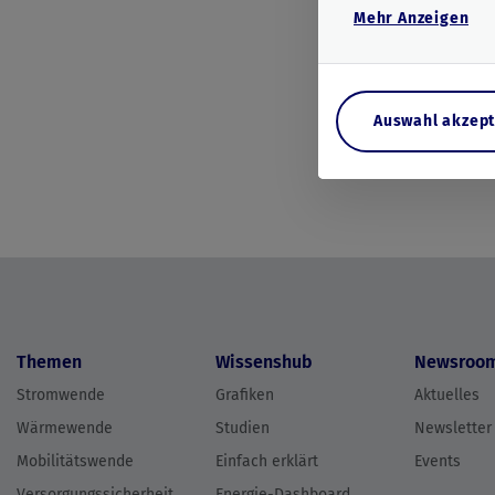
Mehr
Anzeigen
Auswahl akzept
Themen
Wissenshub
Newsroo
Stromwende
Grafiken
Aktuelles
Wärmewende
Studien
Newsletter
Mobilitätswende
Einfach erklärt
Events
Versorgungssicherheit
Energie-Dashboard