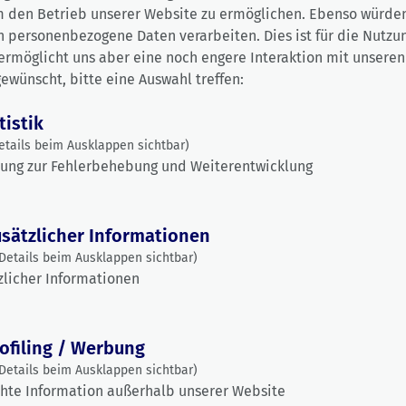
m den Betrieb unserer Website zu ermöglichen. Ebenso würden
Infrastrukturen
n personenbezogene Daten verarbeiten.
Dies ist für die Nutz
ermöglicht uns aber eine noch engere Interaktion mit unsere
gewünscht, bitte eine Auswahl treffen:
e Europäische Kommission hat am 11. Februar einen umfassen
tistik
splan zur Bekämpfung der zunehmenden Drohnenbedrohung in
etails beim Ausklappen sichtbar)
egt. Besonders hervorzuheben ist, dass die Kommission ausdr
ung zur Fehlerbehebung und Weiterentwicklung
erkennt, wie stark Betreiber kritischer Infrastrukturen von die
lung betroffen sind. Sie greift damit zentrale Themen auf, die
er Stadtwerke von hoher Relevanz sind und wichtige Element
sätzlicher Informationen
bereits formulierten Anforderungen im Bereich Drohnen- und
Infrastruktursicherheit widerspiegeln.
Details beim Ausklappen sichtbar)
zlicher Informationen
19.02.2026
0 min. Lesezeit
rofiling / Werbung
Details beim Ausklappen sichtbar)
hte Information außerhalb unserer Website