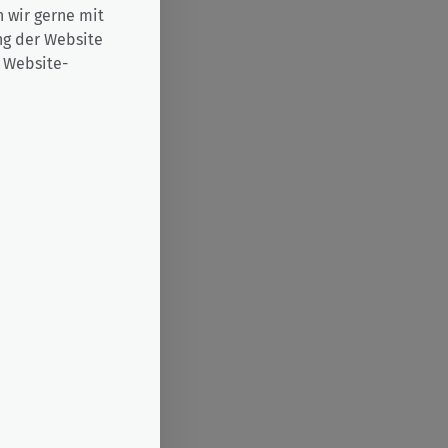
 wir gerne mit
ung der Website
n Website-
den
 der EU
ücklich
ser
 für die
e der