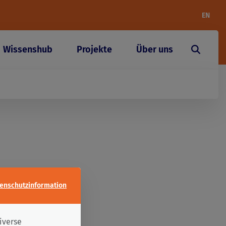
EN
Wissenshub
Projekte
Über uns
gen
enschutzinformation
chtiges
cher
iverse