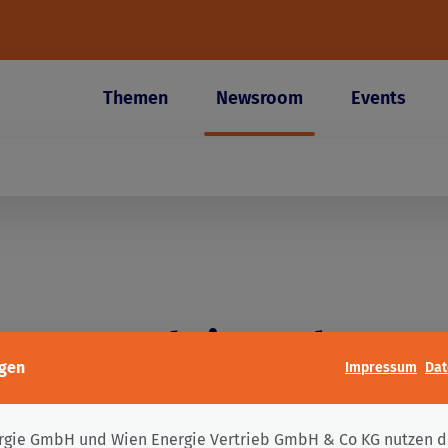
Themen
Newsroom
Events
uer EU-Aktionsplan ge
ngen
Impressum
Dat
nbedrohungen – ein wi
nal für Betreiber kritis
zunächst Ihre Auswahl zu den Cookies, die wir setzen dürfen.
ergie GmbH und Wien Energie Vertrieb GmbH & Co KG nutzen d