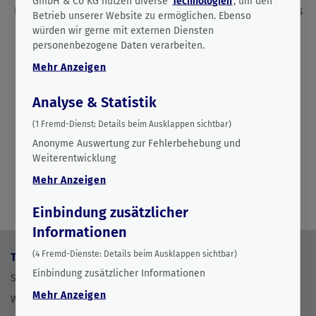
GmbH & Co KG nutzen diverse
Technologien
, um den
Kommission versteht die aktuelle Situation nicht nur als
Betrieb unserer Website zu ermöglichen. Ebenso
Krise, sondern als Beschleuniger für den Umbau des
würden wir gerne mit externen Diensten
Energiesystems.
personenbezogene Daten verarbeiten.
Mehr
Anzeigen
23.04.2026
0 min. Lesezeit
Analyse & Statistik
(
1
Fremd-Dienst:
Details beim Ausklappen sichtbar)
Anonyme Auswertung zur Fehlerbehebung und
Weiterentwicklung
Mehr
Anzeigen
Einbindung zusätzlicher
Informationen
(
4
Fremd-Dienste:
Details beim Ausklappen sichtbar)
Themen
Wissenshub
Einbindung zusätzlicher Informationen
Stromwende
Grafiken
Mehr
Anzeigen
Wärmewende
Studien