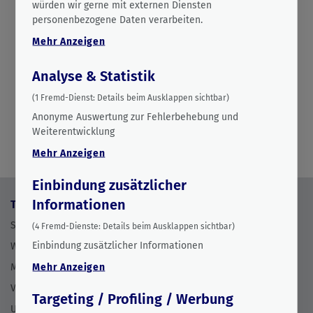
würden wir gerne mit externen Diensten
personenbezogene Daten verarbeiten.
22.06.2026
Mehr
Anzeigen
Analyse & Statistik
(
1
Fremd-Dienst:
Details beim Ausklappen sichtbar)
Anonyme Auswertung zur Fehlerbehebung und
Weiterentwicklung
Mehr
Anzeigen
Einbindung zusätzlicher
Informationen
Themen
Wissenshub
Stromwende
Grafiken
(
4
Fremd-Dienste:
Details beim Ausklappen sichtbar)
Einbindung zusätzlicher Informationen
Wärmewende
Studien
Mobilitätswende
Mehr
Anzeigen
Einfach erklärt
Versorgungssicherheit
Energie-Dashboard
Targeting / Profiling / Werbung
Umweltpolitik