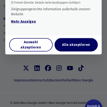
(
5
Fremd-Dienste:
Details beim Ausklappen sichtbar)
Digitales
Zielgruppengerechte Information außerhalb unserer
Website
Newsroom
Über uns
Mehr
Anzeigen
Aktuelles
Projekte
Newsletter
Team
Events
Nachhaltigkeitsziele
Auswahl
Alle akzeptieren
akzeptieren
Kontakt
Impressum
Datenschutz
Barrierefreiheit
Wien Energie
©
2026
Wien Energie GmbH | Wien Energie Vertrieb GmbH & Co KG
Kontakt &